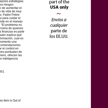
ejores estrategias
los riesgos
o de aumentar el
lo de vida de muy
co, Padre Pobre
to para cuidar el
siste en el manejo
 "El problema no
nanciera de quienes
s finanzas es parte
autor explica qué
formación, cual es
é momento una
recomendaciones
 el control en
nes puntuales de
inero, ofrecen las
e inteligencia
851
his item is Out of