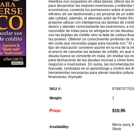
mientras nos ocupamos en otras tareas; ofrece las m
para desarrollar las mejores inversiones y enfrentar 
económicos; comenta los pormenores sobre el preci
efectivo sin ser deshonesto y sin privarse de un esti
alta calidad, además, el afamado autor de Padre Ri
propone utilizar con inteligencia las tarjetas de crédi
dinero y atender correctamente las inversiones, e in
razonable de éstas para no ahogarse en las deudas:
son las tarjetas de crédito sino la falta de cultura fi
las poseen. Obtener un conocimiento profundo de la
del costo que necesitas pagar para hacerte rico." El 
tipo de educación conviene asumir en la era de la in
el precio de cancelar las tarjetas de crédito, en qu
deuda buena se convierte en mala, sin olvidar las 
para deshacerse de las deudas nocivas y cómo tomar
negocios e inversiones. En suma, las recomendacio
Kiyosaki, centradas en el aprendizaje y control del d
herramientas necesarias para elevar nuestra cultura 
financieras. Kiyosaki
SKU #:
9789707702
Weight:
1
Price:
$19.95
We're sorry, t
Availability:
Stock